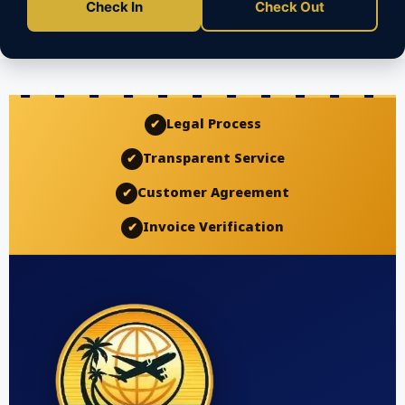
Check In
Check Out
Legal Process
✔
Transparent Service
✔
Customer Agreement
✔
Invoice Verification
✔