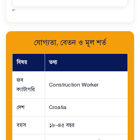
“`
যোগ্যতা, বেতন ও মূল শর্ত
বিষয়
তথ্য
জব
Construction Worker
ক্যাটাগরি
দেশ
Croatia
বয়স
১৮–৪৫ বছর