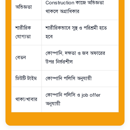
Construction কাজে অভিজ্ঞতা
অভিজ্ঞতা
থাকলে অগ্রাধিকার
শারীরিক
শারীরিকভাবে সুস্থ ও পরিশ্রমী হতে
যোগ্যতা
হবে
কোম্পানি, দক্ষতা ও জব অফারের
বেতন
উপর নির্ভরশীল
ডিউটি টাইম
কোম্পানি পলিসি অনুযায়ী
কোম্পানি পলিসি ও job offer
থাকা/খাবার
অনুযায়ী