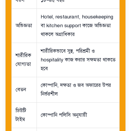
বয়স
১৮–৪৫ বছর
Hotel, restaurant, housekeeping
অভিজ্ঞতা
বা kitchen support কাজে অভিজ্ঞতা
থাকলে অগ্রাধিকার
শারীরিকভাবে সুস্থ, পরিশ্রমী ও
শারীরিক
hospitality কাজ করার সক্ষমতা থাকতে
যোগ্যতা
হবে
কোম্পানি, দক্ষতা ও জব অফারের উপর
বেতন
নির্ভরশীল
ডিউটি
কোম্পানি পলিসি অনুযায়ী
টাইম