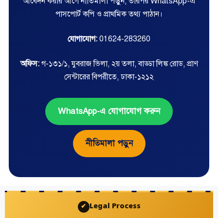
আবেদন করার আগে নীতিমালা পড়ুন, তারপর WhatsApp-এ
পাসপোর্ট কপি ও প্রাথমিক তথ্য পাঠান।
যোগাযোগ:
01624-283260
অফিস:
গ-১৩১/১, যুবরাজ ভিলা, ২য় তলা, বাড্ডা লিঙ্ক রোড, প্রাণ
সেন্টারের বিপরীতে, ঢাকা-১২১২
WhatsApp-এ যোগাযোগ করুন
নীতিমালা পড়ুন
Legal Process
✔