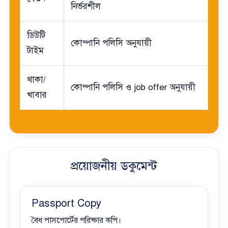
নির্ভরশীল
ডিউটি
কোম্পানি পলিসি অনুযায়ী
টাইম
থাকা/
কোম্পানি পলিসি ও job offer অনুযায়ী
খাবার
প্রয়োজনীয় ডকুমেন্ট
Passport Copy
বৈধ পাসপোর্টের পরিষ্কার কপি।