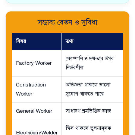
সম্ভাব্য বেতন ও সুবিধা
বিষয়
তথ্য
কোম্পানি ও দক্ষতার উপর
Factory Worker
নির্ভরশীল
Construction
অভিজ্ঞতা থাকলে ভালো
Worker
সুযোগ থাকতে পারে
General Worker
সাধারণ শ্রমভিত্তিক কাজ
স্কিল থাকলে তুলনামূলক
Electrician/Welder