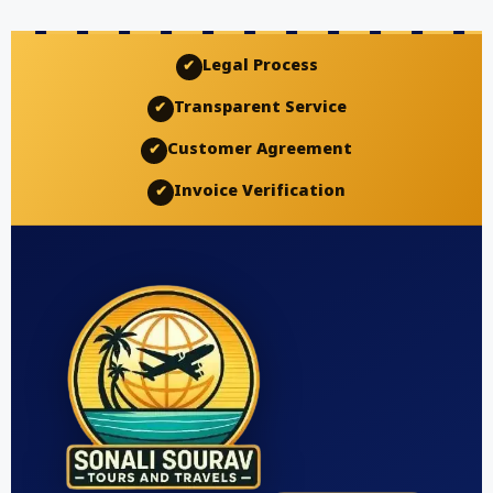
Legal Process
✔
Transparent Service
✔
Customer Agreement
✔
Invoice Verification
✔