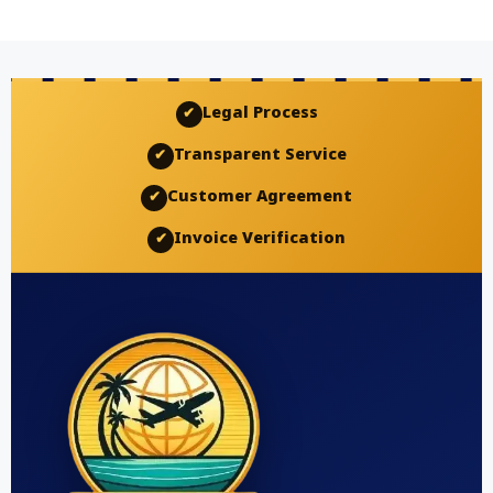
Legal Process
✔
Transparent Service
✔
Customer Agreement
✔
Invoice Verification
✔