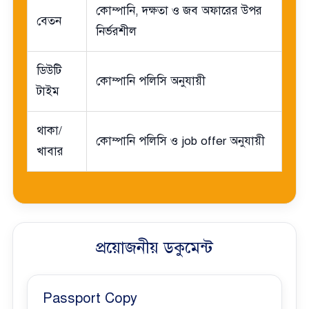
কোম্পানি, দক্ষতা ও জব অফারের উপর
বেতন
নির্ভরশীল
ডিউটি
কোম্পানি পলিসি অনুযায়ী
টাইম
থাকা/
কোম্পানি পলিসি ও job offer অনুযায়ী
খাবার
প্রয়োজনীয় ডকুমেন্ট
Passport Copy