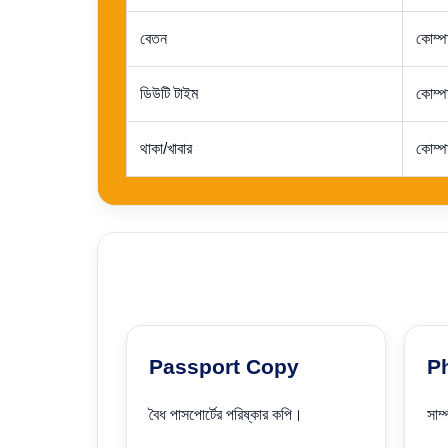
বেতন
কোম্প
ডিউটি টাইম
কোম্পা
থাকা/খাবার
কোম্প
Passport Copy
P
বৈধ পাসপোর্টের পরিষ্কার কপি।
সাম