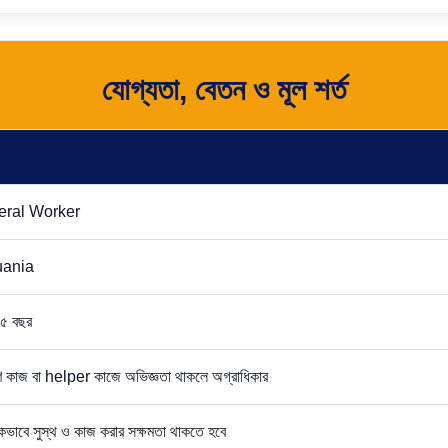
যোগ্যতা, বেতন ও মূল শর্ত
ral Worker
uania
৫ বছর
ণ কাজ বা helper কাজে অভিজ্ঞতা থাকলে অগ্রাধিকার
িকভাবে সুস্থ ও কাজ করার সক্ষমতা থাকতে হবে