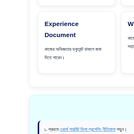
Experience
W
Document
কাজ
সহা
কাজের অভিজ্ঞতার ডকুমেন্ট থাকলে জমা
দিতে পারেন।
১. প্রথমে
ওয়ার্ক পারমিট ভিসা প্রসেসিং নীতিমালা
পড়ুন।