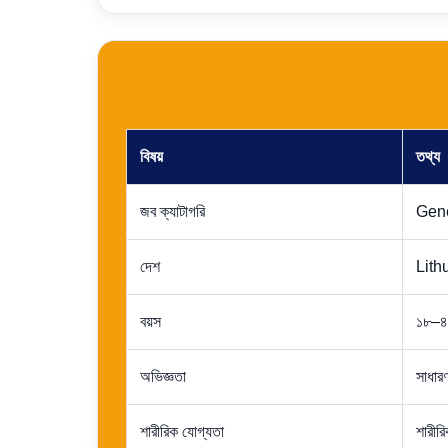
বিষয়
তথ্য
জব ক্যাটাগরি
Gene
দেশ
Lith
বয়স
১৮–৪
অভিজ্ঞতা
সাধার
শারীরিক যোগ্যতা
শারীর