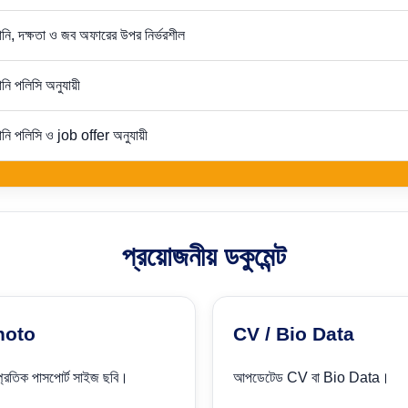
ানি, দক্ষতা ও জব অফারের উপর নির্ভরশীল
নি পলিসি অনুযায়ী
ানি পলিসি ও job offer অনুযায়ী
প্রয়োজনীয় ডকুমেন্ট
hoto
CV / Bio Data
্প্রতিক পাসপোর্ট সাইজ ছবি।
আপডেটেড CV বা Bio Data।