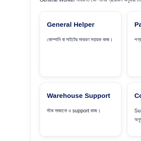
General Helper
P
কোম্পানি বা সাইটের সাধারণ সহায়ক কাজ।
পণ্
Warehouse Support
C
স্টক সাজানো ও support কাজ।
Sup
অনু