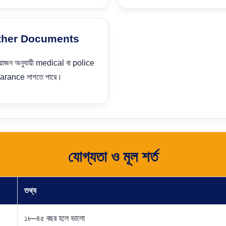
ther Documents
য়োজন অনুযায়ী medical বা police
arance লাগতে পারে।
যোগ্যতা ও মূল শর্ত
তথ্য
১৮–৪৫ বছর হলে ভালো