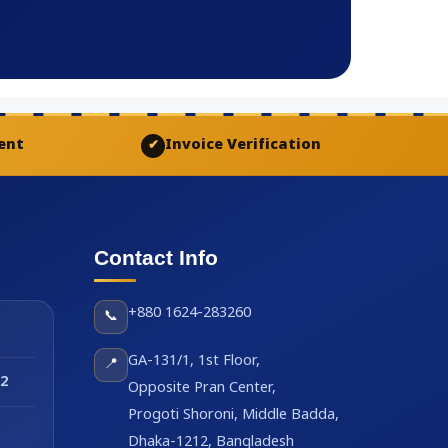
ent
Invoice Verification
✔
Contact Info
+880 1624-283260
📞
GA-131/1, 1st Floor,
📍
2
Opposite Pran Center,
Progoti Shoroni, Middle Badda,
Dhaka-1212, Bangladesh