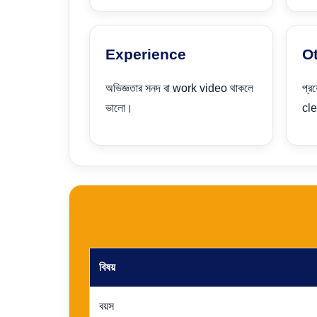
Experience
O
অভিজ্ঞতার সনদ বা work video থাকলে
প্র
ভালো।
cle
বিষয়
বয়স