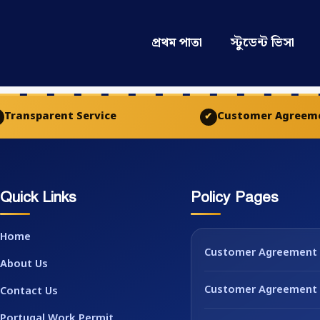
প্রথম পাতা
স্টুডেন্ট ভিসা
Transparent Service
Customer Agreem
✔
Quick Links
Policy Pages
Home
Customer Agreement
About Us
Customer Agreement 
Contact Us
Portugal Work Permit