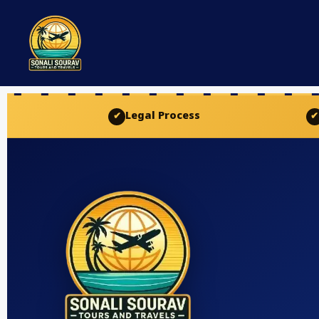
Legal Process
✔
✔