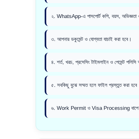
২. WhatsApp-এ পাসপোর্ট কপি, বয়স, অভিজ্ঞতা ও
৩. আপনার ডকুমেন্ট ও যোগ্যতা যাচাই করা হবে।
৪. শর্ত, খরচ, প্রসেসিং টাইমলাইন ও পেমেন্ট পলি
৫. সবকিছু বুঝে সম্মত হলে ফাইল প্রস্তুত করা হবে
৬. Work Permit ও Visa Processing ধাপে ধ