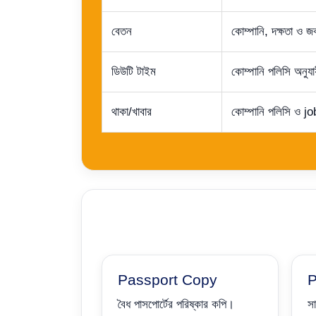
বেতন
কোম্পানি, দক্ষতা ও 
ডিউটি টাইম
কোম্পানি পলিসি অনুযায
থাকা/খাবার
কোম্পানি পলিসি ও job
Passport Copy
P
বৈধ পাসপোর্টের পরিষ্কার কপি।
সা