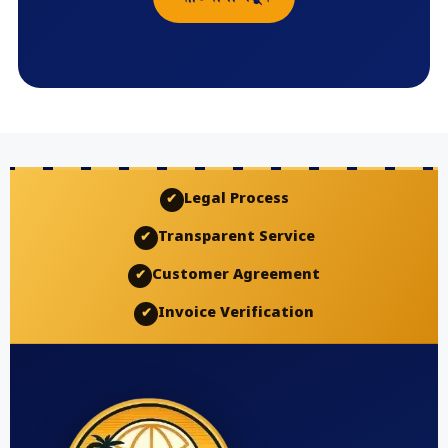
Legal Process
✔
Transparent Service
✔
Customer Agreement
✔
Invoice Verification
✔