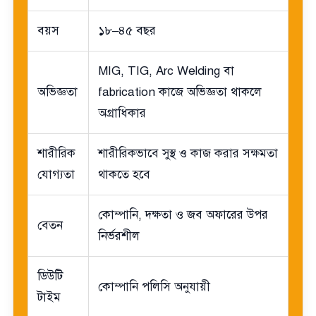
বয়স
১৮–৪৫ বছর
MIG, TIG, Arc Welding বা
অভিজ্ঞতা
fabrication কাজে অভিজ্ঞতা থাকলে
অগ্রাধিকার
শারীরিক
শারীরিকভাবে সুস্থ ও কাজ করার সক্ষমতা
যোগ্যতা
থাকতে হবে
কোম্পানি, দক্ষতা ও জব অফারের উপর
বেতন
নির্ভরশীল
ডিউটি
কোম্পানি পলিসি অনুযায়ী
টাইম