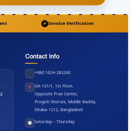
ent
Invoice Verification
✔
Contact Info
+880 1624-283260
GA-131/1, 1st Floor,
Opposite Pran Center,
2
Progoti Shoroni, Middle Badda,
Dhaka-1212, Bangladesh
Saturday - Thursday