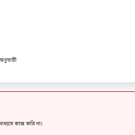
অনুযায়ী
াধ্যমে কাজ করি না।