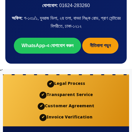
যোগাযোগ:
01624-283260
অফিস:
গ-১৩১/১, যুবরাজ ভিলা, ২য় তলা, বাড্ডা লিঙ্ক রোড, প্রাণ সেন্টারের
বিপরীতে, ঢাকা-১২১২
WhatsApp-এ যোগাযোগ করুন
নীতিমালা পড়ুন
“`
Legal Process
✔
Transparent Service
✔
Customer Agreement
✔
Invoice Verification
✔