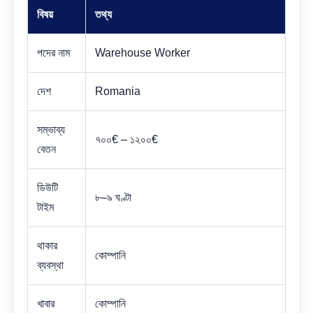
বিষয়
তথ্য
পদের নাম
Warehouse Worker
দেশ
Romania
সম্ভাব্য
৭০০€ – ১২০০€
বেতন
ডিউটি
৮–৯ ঘণ্টা
টাইম
থাকার
কোম্পানি
ব্যবস্থা
খাবার
কোম্পানি