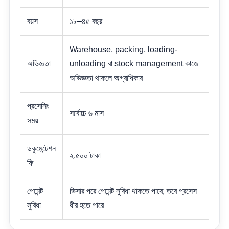
বয়স
১৮–৪৫ বছর
Warehouse, packing, loading-
অভিজ্ঞতা
unloading বা stock management কাজে
অভিজ্ঞতা থাকলে অগ্রাধিকার
প্রসেসিং
সর্বোচ্চ ৬ মাস
সময়
ডকুমেন্টেশন
২,৫০০ টাকা
ফি
পেমেন্ট
ভিসার পরে পেমেন্ট সুবিধা থাকতে পারে; তবে প্রসেস
সুবিধা
ধীর হতে পারে