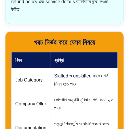
refund policy এবং service details ভালোভাবে বুঝে নেওয়া
উচিত।
খরচ নির্ভর করে যেসব বিষয়ে
বিষয়
ব্যাখ্যা
Skilled ও unskilled কাজের শর্ত
Job Category
ভিন্ন হতে পারে
কোম্পানি অনুযায়ী সুবিধা ও শর্ত ভিন্ন হতে
Company Offer
পারে
ডকুমেন্ট প্রস্তুতি ও যাচাই খরচ থাকতে
Documentation