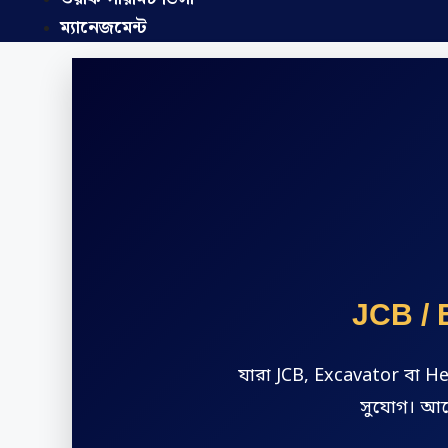
ম্যানেজমেন্ট
JCB / E
যারা JCB, Excavator বা He
সুযোগ। আবে