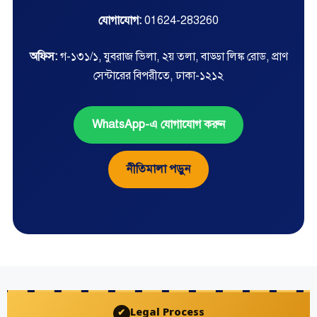
যোগাযোগ:
01624-283260
অফিস:
গ-১৩১/১, যুবরাজ ভিলা, ২য় তলা, বাড্ডা লিঙ্ক রোড, প্রাণ
সেন্টারের বিপরীতে, ঢাকা-১২১২
WhatsApp-এ যোগাযোগ করুন
নীতিমালা পড়ুন
Legal Process
✔