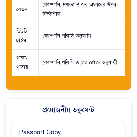
কোম্পানি, দক্ষতা ও জব অফারের উপর
বেতন
নির্ভরশীল
ডিউটি
কোম্পানি পলিসি অনুযায়ী
টাইম
থাকা/
কোম্পানি পলিসি ও job offer অনুযায়ী
খাবার
প্রয়োজনীয় ডকুমেন্ট
Passport Copy