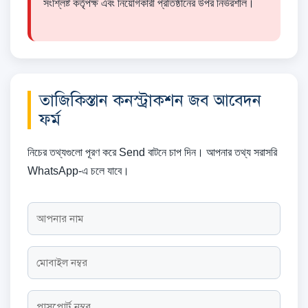
সংশ্লিষ্ট কর্তৃপক্ষ এবং নিয়োগকারী প্রতিষ্ঠানের উপর নির্ভরশীল।
তাজিকিস্তান কনস্ট্রাকশন জব আবেদন
ফর্ম
নিচের তথ্যগুলো পূরণ করে Send বাটনে চাপ দিন। আপনার তথ্য সরাসরি
WhatsApp-এ চলে যাবে।