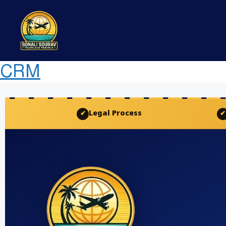
CRM
Legal Process
✔
✔