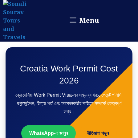
Skip
to
Menu
content
Croatia Work Permit Cost
2026
ক্রোয়েশিয়া Work Permit Visa-এর সম্ভাব্য খরচ, পেমেন্ট পলিসি,
ডকুমেন্টেশন, রিফান্ড শর্ত এবং আবেদনকারীর দায়িত্ব সম্পর্কে গুরুত্বপূর্ণ
তথ্য।
WhatsApp-এ জানুন
নীতিমালা পড়ুন