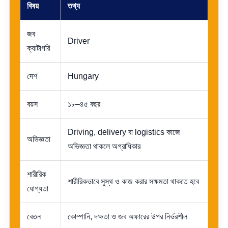
বিষয়
তথ্য
জব
Driver
ক্যাটাগরি
দেশ
Hungary
বয়স
১৮–৪৫ বছর
Driving, delivery বা logistics কাজে
অভিজ্ঞতা
অভিজ্ঞতা থাকলে অগ্রাধিকার
শারীরিক
শারীরিকভাবে সুস্থ ও কাজ করার সক্ষমতা থাকতে হবে
যোগ্যতা
বেতন
কোম্পানি, দক্ষতা ও জব অফারের উপর নির্ভরশীল