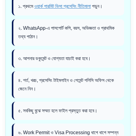
১. প্রথমে
ওয়ার্ক পারমিট ভিসা প্রসেসিং নীতিমালা
পড়ুন।
২. WhatsApp-এ পাসপোর্ট কপি, বয়স, অভিজ্ঞতা ও প্রাথমিক
তথ্য পাঠান।
৩. আপনার ডকুমেন্ট ও যোগ্যতা যাচাই করা হবে।
৪. শর্ত, খরচ, প্রসেসিং টাইমলাইন ও পেমেন্ট পলিসি অফিস থেকে
জেনে নিন।
৫. সবকিছু বুঝে সম্মত হলে ফাইল প্রস্তুত করা হবে।
৬. Work Permit ও Visa Processing ধাপে ধাপে সম্পন্ন