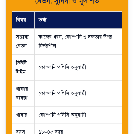
বেতন, সুবিধা ও মূল শর্ত
বিষয়
তথ্য
সম্ভাব্য
কাজের ধরন, কোম্পানি ও দক্ষতার উপর
বেতন
নির্ভরশীল
ডিউটি
কোম্পানি পলিসি অনুযায়ী
টাইম
থাকার
কোম্পানি পলিসি অনুযায়ী
ব্যবস্থা
খাবার
কোম্পানি পলিসি অনুযায়ী
বয়স
১৮–৪৫ বছর