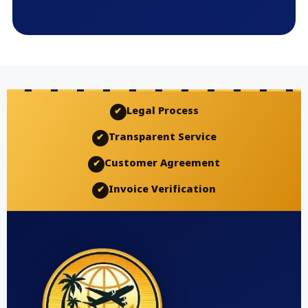
Legal Process
✔
Transparent Service
✔
Customer Agreement
✔
Invoice Verification
✔