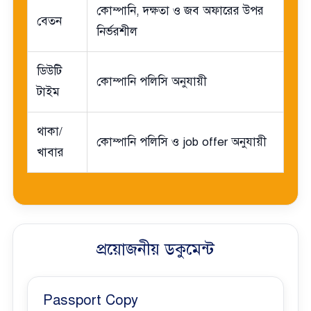
কোম্পানি, দক্ষতা ও জব অফারের উপর
বেতন
নির্ভরশীল
ডিউটি
কোম্পানি পলিসি অনুযায়ী
টাইম
থাকা/
কোম্পানি পলিসি ও job offer অনুযায়ী
খাবার
প্রয়োজনীয় ডকুমেন্ট
Passport Copy