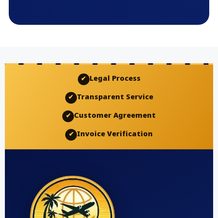
Legal Process
✔
Transparent Service
✔
Customer Agreement
✔
Invoice Verification
✔