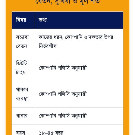
বেতন, সুবিধা ও মূল শর্ত
বিষয়
তথ্য
সম্ভাব্য
কাজের ধরন, কোম্পানি ও দক্ষতার উপর
বেতন
নির্ভরশীল
ডিউটি
কোম্পানি পলিসি অনুযায়ী
টাইম
থাকার
কোম্পানি পলিসি অনুযায়ী
ব্যবস্থা
খাবার
কোম্পানি পলিসি অনুযায়ী
বয়স
১৮–৪৫ বছর