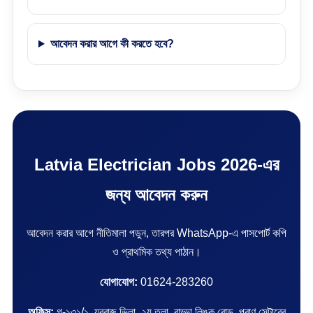
আবেদন করার আগে কী করতে হবে?
Latvia Electrician Jobs 2026-এর
জন্য আবেদন করুন
আবেদন করার আগে নীতিমালা পড়ুন, তারপর WhatsApp-এ পাসপোর্ট কপি
ও প্রাথমিক তথ্য পাঠান।
যোগাযোগ:
01624-283260
অফিস:
গ-১৩১/১, যুবরাজ ভিলা, ২য় তলা, বাড্ডা লিঙ্ক রোড, প্রাণ সেন্টারের