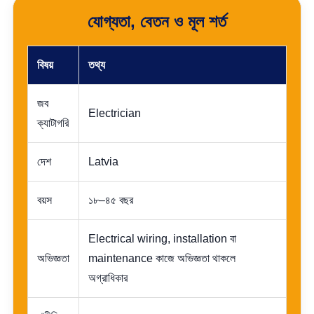
যোগ্যতা, বেতন ও মূল শর্ত
বিষয়
তথ্য
জব
Electrician
ক্যাটাগরি
দেশ
Latvia
বয়স
১৮–৪৫ বছর
Electrical wiring, installation বা
অভিজ্ঞতা
maintenance কাজে অভিজ্ঞতা থাকলে
অগ্রাধিকার