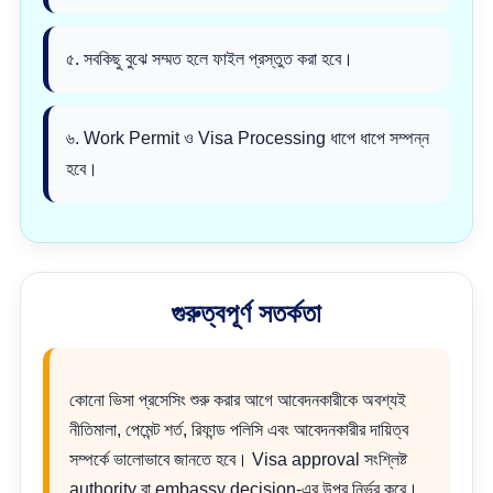
৫. সবকিছু বুঝে সম্মত হলে ফাইল প্রস্তুত করা হবে।
৬. Work Permit ও Visa Processing ধাপে ধাপে সম্পন্ন
হবে।
গুরুত্বপূর্ণ সতর্কতা
কোনো ভিসা প্রসেসিং শুরু করার আগে আবেদনকারীকে অবশ্যই
নীতিমালা, পেমেন্ট শর্ত, রিফান্ড পলিসি এবং আবেদনকারীর দায়িত্ব
সম্পর্কে ভালোভাবে জানতে হবে। Visa approval সংশ্লিষ্ট
authority বা embassy decision-এর উপর নির্ভর করে।