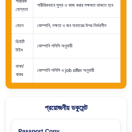
শারীরিক
শারীরিকভাবে সুস্থ ও কাজ করার সক্ষমতা থাকতে হবে
যোগ্যতা
বেতন
কোম্পানি, দক্ষতা ও জব অফারের উপর নির্ভরশীল
ডিউটি
কোম্পানি পলিসি অনুযায়ী
টাইম
থাকা/
কোম্পানি পলিসি ও job offer অনুযায়ী
খাবার
প্রয়োজনীয় ডকুমেন্ট
Passport Copy