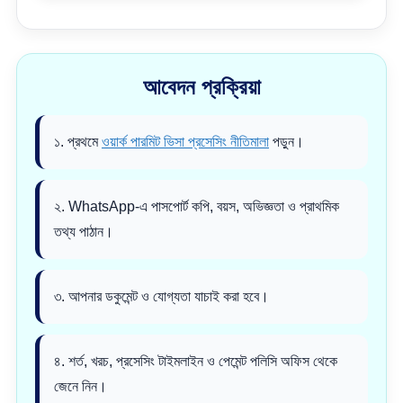
আবেদন প্রক্রিয়া
১. প্রথমে
ওয়ার্ক পারমিট ভিসা প্রসেসিং নীতিমালা
পড়ুন।
২. WhatsApp-এ পাসপোর্ট কপি, বয়স, অভিজ্ঞতা ও প্রাথমিক
তথ্য পাঠান।
৩. আপনার ডকুমেন্ট ও যোগ্যতা যাচাই করা হবে।
৪. শর্ত, খরচ, প্রসেসিং টাইমলাইন ও পেমেন্ট পলিসি অফিস থেকে
জেনে নিন।