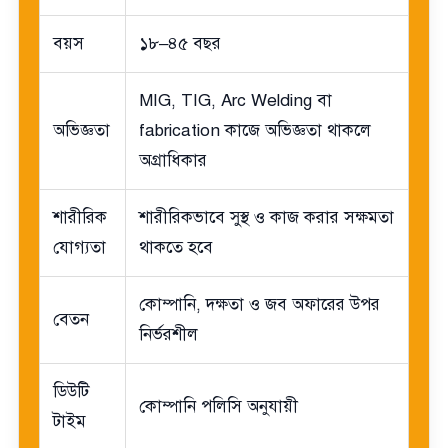
বয়স
১৮–৪৫ বছর
MIG, TIG, Arc Welding বা
অভিজ্ঞতা
fabrication কাজে অভিজ্ঞতা থাকলে
অগ্রাধিকার
শারীরিক
শারীরিকভাবে সুস্থ ও কাজ করার সক্ষমতা
যোগ্যতা
থাকতে হবে
কোম্পানি, দক্ষতা ও জব অফারের উপর
বেতন
নির্ভরশীল
ডিউটি
কোম্পানি পলিসি অনুযায়ী
টাইম