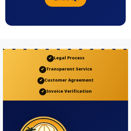
Legal Process
✔
Transparent Service
✔
Customer Agreement
✔
Invoice Verification
✔