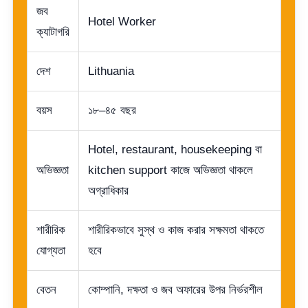
জব
Hotel Worker
ক্যাটাগরি
দেশ
Lithuania
বয়স
১৮–৪৫ বছর
Hotel, restaurant, housekeeping বা
অভিজ্ঞতা
kitchen support কাজে অভিজ্ঞতা থাকলে
অগ্রাধিকার
শারীরিক
শারীরিকভাবে সুস্থ ও কাজ করার সক্ষমতা থাকতে
যোগ্যতা
হবে
বেতন
কোম্পানি, দক্ষতা ও জব অফারের উপর নির্ভরশীল