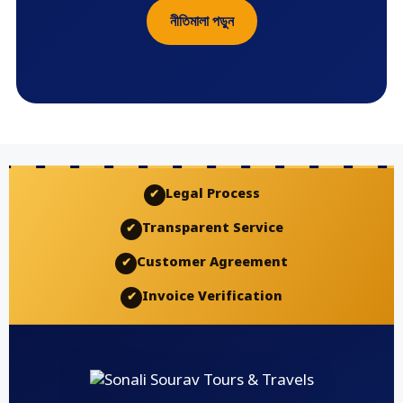
নীতিমালা পড়ুন
Legal Process
✔
Transparent Service
✔
Customer Agreement
✔
Invoice Verification
✔