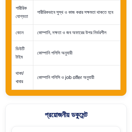
শারীরিক
শারীরিকভাবে সুস্থ ও কাজ করার সক্ষমতা থাকতে হবে
যোগ্যতা
বেতন
কোম্পানি, দক্ষতা ও জব অফারের উপর নির্ভরশীল
ডিউটি
কোম্পানি পলিসি অনুযায়ী
টাইম
থাকা/
কোম্পানি পলিসি ও job offer অনুযায়ী
খাবার
প্রয়োজনীয় ডকুমেন্ট