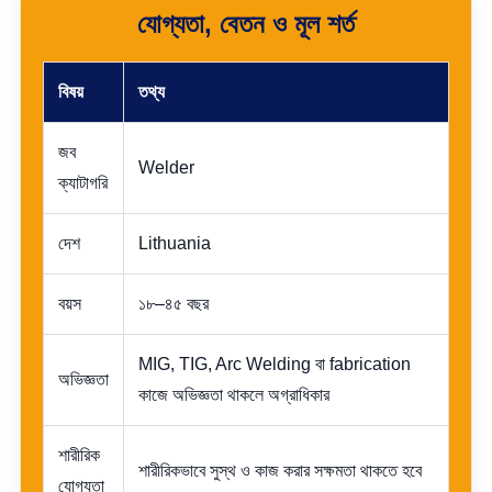
যোগ্যতা, বেতন ও মূল শর্ত
বিষয়
তথ্য
জব
Welder
ক্যাটাগরি
দেশ
Lithuania
বয়স
১৮–৪৫ বছর
MIG, TIG, Arc Welding বা fabrication
অভিজ্ঞতা
কাজে অভিজ্ঞতা থাকলে অগ্রাধিকার
শারীরিক
শারীরিকভাবে সুস্থ ও কাজ করার সক্ষমতা থাকতে হবে
যোগ্যতা