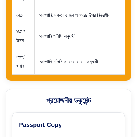
বেতন
কোম্পানি, দক্ষতা ও জব অফারের উপর নির্ভরশীল
ডিউটি
কোম্পানি পলিসি অনুযায়ী
টাইম
থাকা/
কোম্পানি পলিসি ও job offer অনুযায়ী
খাবার
প্রয়োজনীয় ডকুমেন্ট
Passport Copy