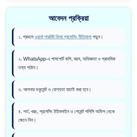
আবেদন প্রক্রিয়া
১. প্রথমে
ওয়ার্ক পারমিট ভিসা প্রসেসিং নীতিমালা
পড়ুন।
২. WhatsApp-এ পাসপোর্ট কপি, বয়স, অভিজ্ঞতা ও প্রাথমিক
তথ্য পাঠান।
৩. আপনার ডকুমেন্ট ও যোগ্যতা যাচাই করা হবে।
৪. শর্ত, খরচ, প্রসেসিং টাইমলাইন ও পেমেন্ট পলিসি অফিস থেকে
জেনে নিন।