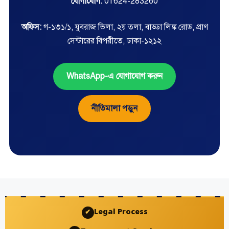
যোগাযোগ:
01624-283260
অফিস:
গ-১৩১/১, যুবরাজ ভিলা, ২য় তলা, বাড্ডা লিঙ্ক রোড, প্রাণ
সেন্টারের বিপরীতে, ঢাকা-১২১২
WhatsApp-এ যোগাযোগ করুন
নীতিমালা পড়ুন
Legal Process
✔