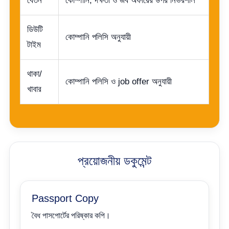
বেতন
কোম্পানি, দক্ষতা ও জব অফারের উপর নির্ভরশীল
ডিউটি
কোম্পানি পলিসি অনুযায়ী
টাইম
থাকা/
কোম্পানি পলিসি ও job offer অনুযায়ী
খাবার
প্রয়োজনীয় ডকুমেন্ট
Passport Copy
বৈধ পাসপোর্টের পরিষ্কার কপি।