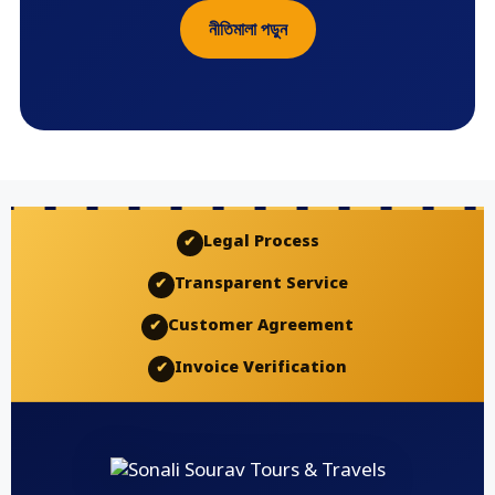
নীতিমালা পড়ুন
Legal Process
✔
Transparent Service
✔
Customer Agreement
✔
Invoice Verification
✔