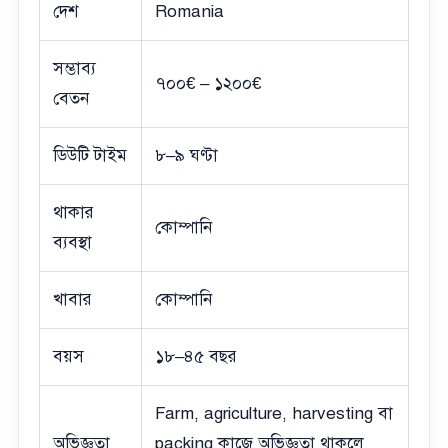
দেশ
Romania
সম্ভাব্য
৭০০€ – ১২০০€
বেতন
ডিউটি টাইম
৮–৯ ঘণ্টা
থাকার
কোম্পানি
ব্যবস্থা
খাবার
কোম্পানি
বয়স
১৮–৪৫ বছর
Farm, agriculture, harvesting বা
অভিজ্ঞতা
packing কাজে অভিজ্ঞতা থাকলে