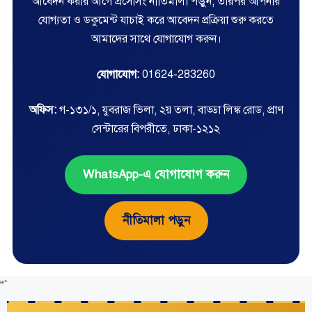
আবেদন করার আগে প্রসেসিং নীতিমালা পড়ুন, তারপর আপনার
যোগ্যতা ও ডকুমেন্ট যাচাই করে আবেদন প্রক্রিয়া শুরু করতে
আমাদের সাথে যোগাযোগ করুন।
যোগাযোগ:
01624-283260
অফিস:
গ-১৩১/১, যুবরাজ ভিলা, ২য় তলা, বাড্ডা লিঙ্ক রোড, প্রাণ
সেন্টারের বিপরীতে, ঢাকা-১২১২
WhatsApp-এ যোগাযোগ করুন
নীতিমালা পড়ুন
“`