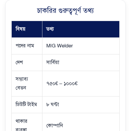
চাকরির গুরুত্বপূর্ণ তথ্য
বিষয়
তথ্য
পদের নাম
MIG Welder
দেশ
সার্বিয়া
সম্ভাব্য
৭৫০€ – ১০০০€
বেতন
ডিউটি টাইম
৮ ঘণ্টা
থাকার
কোম্পানি
ব্যবস্থা