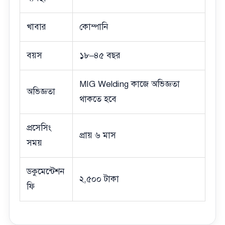
খাবার
কোম্পানি
বয়স
১৮–৪৫ বছর
MIG Welding কাজে অভিজ্ঞতা
অভিজ্ঞতা
থাকতে হবে
প্রসেসিং
প্রায় ৬ মাস
সময়
ডকুমেন্টেশন
২,৫০০ টাকা
ফি