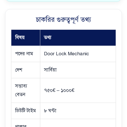
চাকরির গুরুত্বপূর্ণ তথ্য
বিষয়
তথ্য
পদের নাম
Door Lock Mechanic
দেশ
সার্বিয়া
সম্ভাব্য
৭৫০€ – ১০০০€
বেতন
ডিউটি টাইম
৮ ঘণ্টা
থাকার