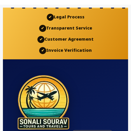
Legal Process
✔
Transparent Service
✔
Customer Agreement
✔
Invoice Verification
✔