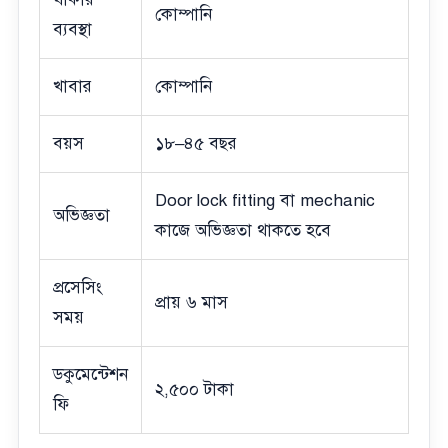
কোম্পানি
ব্যবস্থা
খাবার
কোম্পানি
বয়স
১৮–৪৫ বছর
Door lock fitting বা mechanic
অভিজ্ঞতা
কাজে অভিজ্ঞতা থাকতে হবে
প্রসেসিং
প্রায় ৬ মাস
সময়
ডকুমেন্টেশন
২,৫০০ টাকা
ফি