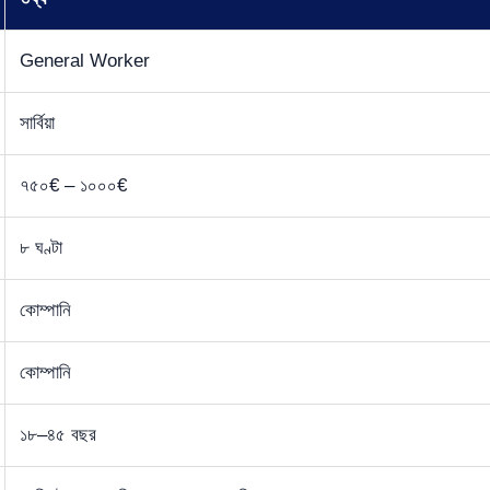
General Worker
সার্বিয়া
৭৫০€ – ১০০০€
৮ ঘণ্টা
কোম্পানি
কোম্পানি
১৮–৪৫ বছর