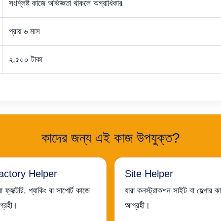
সংশ্লিষ্ট কাজে অভিজ্ঞতা থাকলে অগ্রাধিকার
প্রায় ৬ মাস
২,৫০০ টাকা
কাদের জন্য এই কাজ উপযুক্ত?
actory Helper
Site Helper
রা ফ্যাক্টরি, প্যাকিং বা সাপোর্ট কাজে
যারা কনস্ট্রাকশন সাইট বা হেল্পার ক
্রহী।
আগ্রহী।