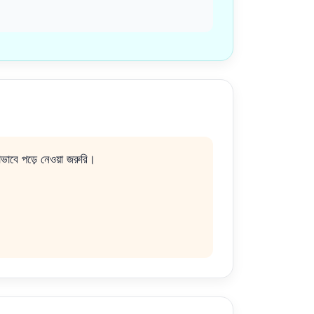
োভাবে পড়ে নেওয়া জরুরি।