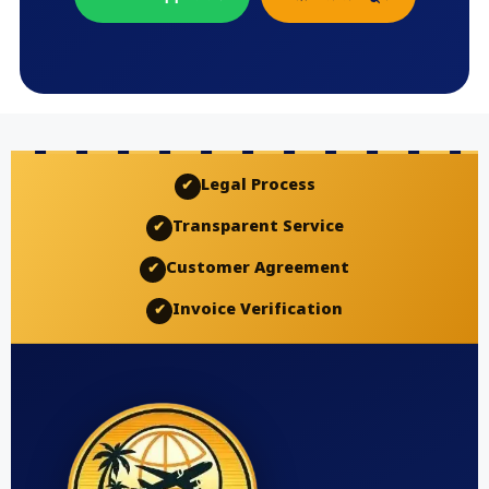
Legal Process
✔
Transparent Service
✔
Customer Agreement
✔
Invoice Verification
✔