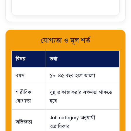
যোগ্যতা ও মূল শর্ত
বিষয়
তথ্য
বয়স
১৮–৪৫ বছর হলে ভালো
শারীরিক
সুস্থ ও কাজ করার সক্ষমতা থাকতে
যোগ্যতা
হবে
Job category অনুযায়ী
অভিজ্ঞতা
অগ্রাধিকার