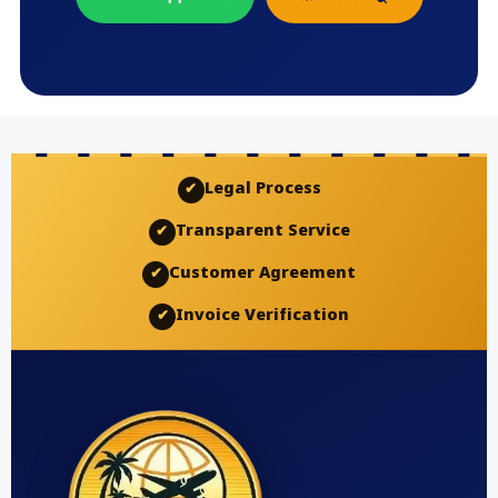
Legal Process
✔
Transparent Service
✔
Customer Agreement
✔
Invoice Verification
✔