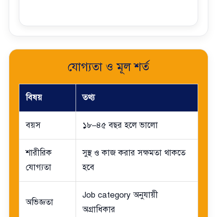
যোগ্যতা ও মূল শর্ত
বিষয়
তথ্য
বয়স
১৮–৪৫ বছর হলে ভালো
শারীরিক
সুস্থ ও কাজ করার সক্ষমতা থাকতে
যোগ্যতা
হবে
Job category অনুযায়ী
অভিজ্ঞতা
অগ্রাধিকার